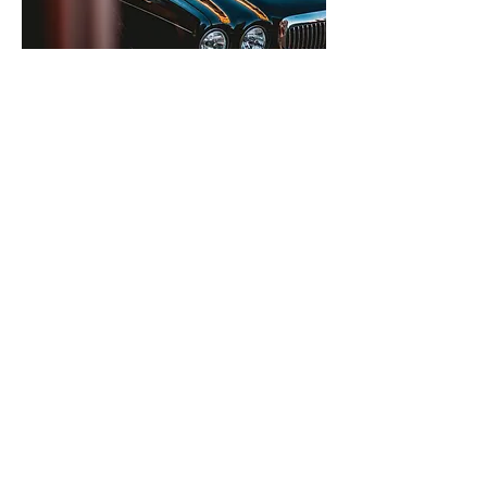
Bessere Entscheidungen &
Handlungen ableiten
Mit Live-Parkdaten wissen Sie immer, wie der öffentliche
Raum genutzt wird, z.B. "Wo wird die maximale Parkzeit
überschritten? Wo sind Feuerwehrspuren blockiert oder wo
wird in zweiter Reihe geparkt,...?"
Die generierten Daten können im SONAH-Dashboard von
den Mitarbeitern in der Zentrale eingesehen werden oder
wir integrieren unsere Daten in
Parkraumbewirtschaftungssoftware wie WINOWIG oder
andere. Diese können dann ihre Kollegen auf der Straße
informieren. Ihre Kollegen auf der Straße können die
Informationen über Smartphones abrufen.
Smarte Alerts und Benachrichtigungen können für jeden
einzelnen Parkplatz oder für ganze Parkplätze in
bestimmten Straßen oder Orten implementiert werden.